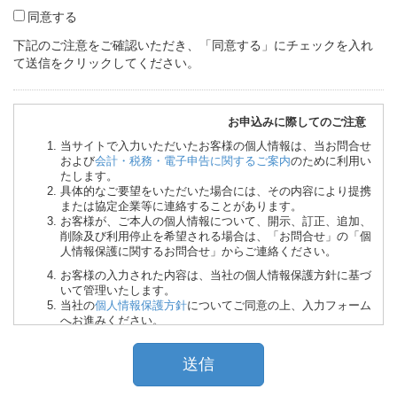
同意する
下記のご注意をご確認いただき、「同意する」にチェックを入れ
て送信をクリックしてください。
お申込みに際してのご注意
当サイトで入力いただいたお客様の個人情報は、当お問合せ
および
会計・税務・電子申告に関するご案内
のために利用い
たします。
具体的なご要望をいただいた場合には、その内容により提携
または協定企業等に連絡することがあります。
お客様が、ご本人の個人情報について、開示、訂正、追加、
削除及び利用停止を希望される場合は、「お問合せ」の「個
人情報保護に関するお問合せ」からご連絡ください。
お客様の入力された内容は、当社の個人情報保護方針に基づ
いて管理いたします。
当社の
個人情報保護方針
についてご同意の上、入力フォーム
へお進みください。
部門の共有アドレスはご利用いただけません。同一アドレス
で複数名様分をお申込みいただいた場合、お申込者の情報が
上書きされてしまい、お申込みを受付できない場合がござい
ます。あらかじめご了承ください。必ず１名様ごとに異なる
メールアドレスでのお申込みをしてください。