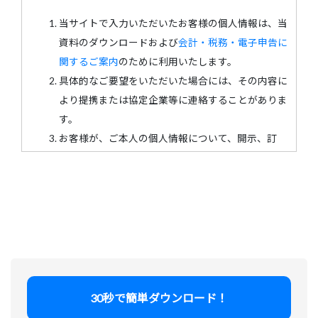
当サイトで入力いただいたお客様の個人情報は、当
資料のダウンロードおよび
会計・税務・電子申告に
関するご案内
のために利用いたします。
具体的なご要望をいただいた場合には、その内容に
より提携または協定企業等に連絡することがありま
す。
お客様が、ご本人の個人情報について、開示、訂
正、追加、削除及び利用停止を希望される場合は、
「お問合せ」の「個人情報保護に関するお問合せ」
からご連絡ください。
お客様の入力された内容は、当社の個人情報保護方
針に基づいて管理いたします。
当社の
個人情報保護方針
についてご同意の上、入力
フォームへお進みください。
当社と同業の企業様およびそのグループ関連会社か
30秒で簡単ダウンロード！
らのお申込みは、資料送付をお断りする場合がござ