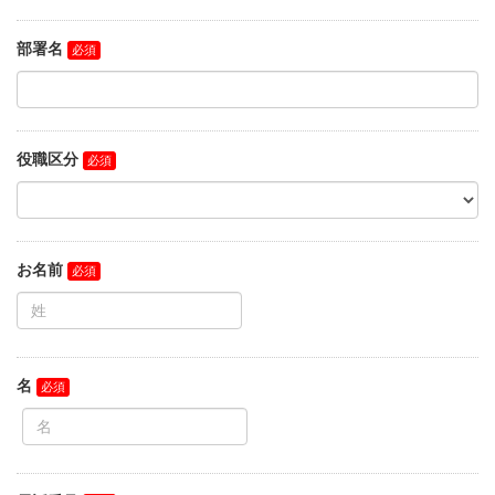
部署名
役職区分
お名前
名